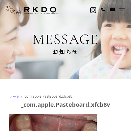
MESSAGE
お知らせ
ホーム
»
_com.apple.Pasteboard.xfcb8v
_com.apple.Pasteboard.xfcb8v