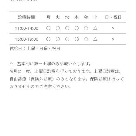
診療時間
月
火
水
木
金
土
日・祝日
11:00-14:00
〇
〇
〇
〇
〇
△
×
15:00-19:00
〇
〇
〇
〇
〇
△
×
休診日：土曜・日曜・祝日
△…基本的に第一土曜のみ診療いたします。
※月に一度、土曜日診療を行っております。土曜日診療は、
自由診療（保険外診療）のみとなります。保険診療は行って
おりませんのでご注意ください。