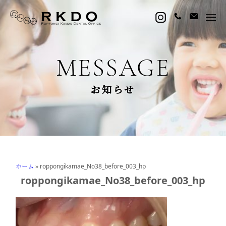
MESSAGE
お知らせ
ホーム
»
roppongikamae_No38_before_003_hp
roppongikamae_No38_before_003_hp