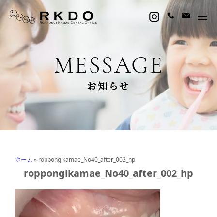
MESSAGE
お知らせ
ホーム
»
roppongikamae_No40_after_002_hp
roppongikamae_No40_after_002_hp