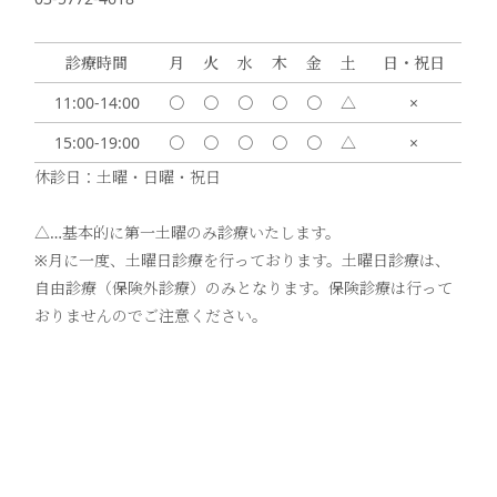
診療時間
月
火
水
木
金
土
日・祝日
11:00-14:00
〇
〇
〇
〇
〇
△
×
15:00-19:00
〇
〇
〇
〇
〇
△
×
休診日：土曜・日曜・祝日
△…基本的に第一土曜のみ診療いたします。
※月に一度、土曜日診療を行っております。土曜日診療は、
自由診療（保険外診療）のみとなります。保険診療は行って
おりませんのでご注意ください。