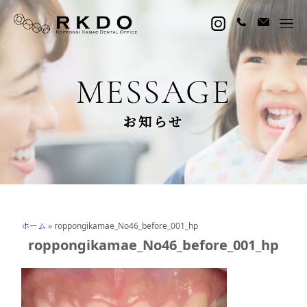
MESSAGE
お知らせ
ホーム
»
roppongikamae_No46_before_001_hp
roppongikamae_No46_before_001_hp