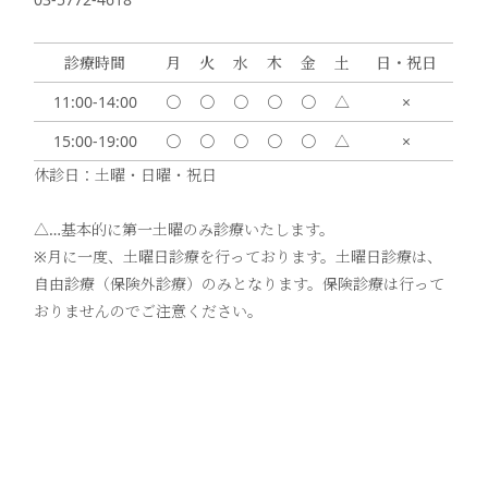
診療時間
月
火
水
木
金
土
日・祝日
11:00-14:00
〇
〇
〇
〇
〇
△
×
15:00-19:00
〇
〇
〇
〇
〇
△
×
休診日：土曜・日曜・祝日
△…基本的に第一土曜のみ診療いたします。
※月に一度、土曜日診療を行っております。土曜日診療は、
自由診療（保険外診療）のみとなります。保険診療は行って
おりませんのでご注意ください。