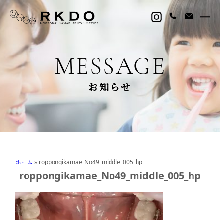
MESSAGE
お知らせ
ホーム
»
roppongikamae_No49_middle_005_hp
roppongikamae_No49_middle_005_hp