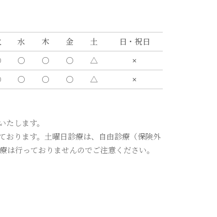
火
水
木
金
土
日・祝日
〇
〇
〇
〇
△
×
〇
〇
〇
〇
△
×
いたします。
ております。土曜日診療は、自由診療（保険外
療は行っておりませんのでご注意ください。