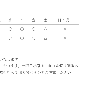
火
水
木
金
土
日・祝日
〇
〇
〇
〇
△
×
〇
〇
〇
〇
△
×
いたします。
ております。土曜日診療は、自由診療（保険外
療は行っておりませんのでご注意ください。