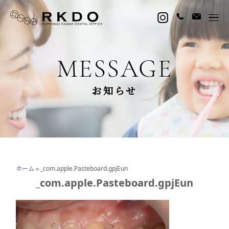
MESSAGE
お知らせ
ホーム
»
_com.apple.Pasteboard.gpjEun
_com.apple.Pasteboard.gpjEun