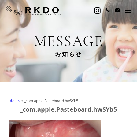
MESSAGE
お知らせ
ホーム
»
_com.apple.Pasteboard.hwSYb5
_com.apple.Pasteboard.hwSYb5