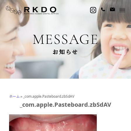
MESSAGE
お知らせ
ホーム
»
_com.apple.Pasteboard.zbSdAV
_com.apple.Pasteboard.zbSdAV