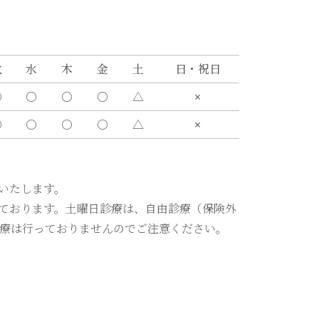
火
水
木
金
土
日・祝日
〇
〇
〇
〇
△
×
〇
〇
〇
〇
△
×
いたします。
ております。土曜日診療は、自由診療（保険外
療は行っておりませんのでご注意ください。