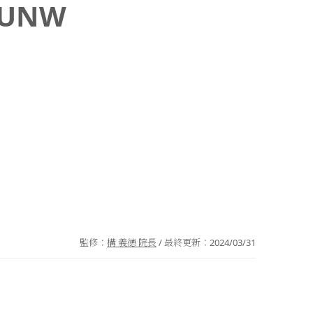
fHUNW
監修：
構 義徳 院長
/ 最終更新：
2024/03/31