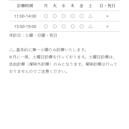
診療時間
月
火
水
木
金
土
日・祝日
11:00-14:00
〇
〇
〇
〇
〇
△
×
15:00-19:00
〇
〇
〇
〇
〇
△
×
休診日：土曜・日曜・祝日
△…基本的に第一土曜のみ診療いたします。
※月に一度、土曜日診療を行っております。土曜日診療は、
自由診療（保険外診療）のみとなります。保険診療は行って
おりませんのでご注意ください。