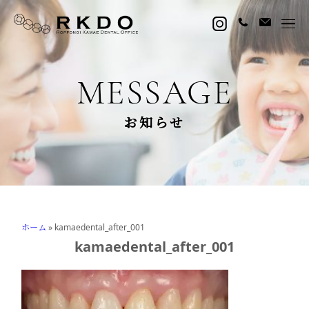
MESSAGE
お知らせ
ホーム
»
kamaedental_after_001
kamaedental_after_001