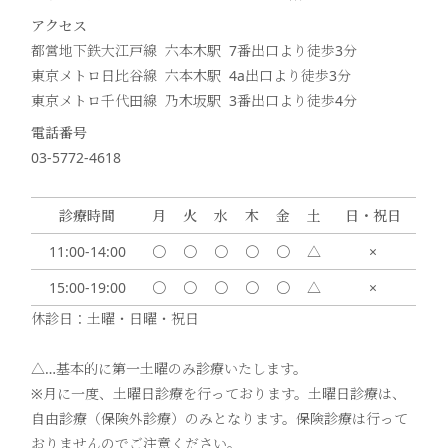
アクセス
都営地下鉄大江戸線 六本木駅 7番出口より徒歩
3
分
東京メトロ日比谷線 六本木駅 4a出口より徒歩
3
分
東京メトロ千代田線 乃木坂駅 3番出口より徒歩
4
分
電話番号
03-5772-4618
診療時間
月
火
水
木
金
土
日・祝日
11:00-14:00
〇
〇
〇
〇
〇
△
×
15:00-19:00
〇
〇
〇
〇
〇
△
×
休診日：土曜・日曜・祝日
△…基本的に第一土曜のみ診療いたします。
※月に一度、土曜日診療を行っております。土曜日診療は、
自由診療（保険外診療）のみとなります。保険診療は行って
おりませんのでご注意ください。