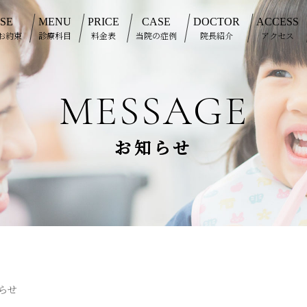
SE
MENU
PRICE
CASE
DOCTOR
ACCESS
お約束
診療科目
料金表
当院の症例
院長紹介
アクセス
MESSAGE
お知らせ
らせ