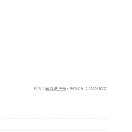
監修：
構 義徳 院長
/ 最終更新：
2025/10/21