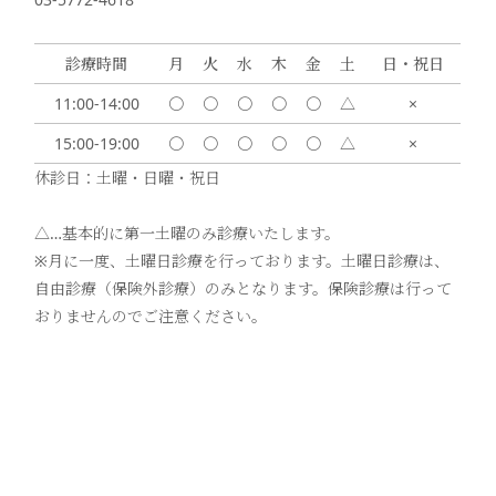
診療時間
月
火
水
木
金
土
日・祝日
11:00-14:00
〇
〇
〇
〇
〇
△
×
15:00-19:00
〇
〇
〇
〇
〇
△
×
休診日：土曜・日曜・祝日
△…基本的に第一土曜のみ診療いたします。
※月に一度、土曜日診療を行っております。土曜日診療は、
自由診療（保険外診療）のみとなります。保険診療は行って
おりませんのでご注意ください。