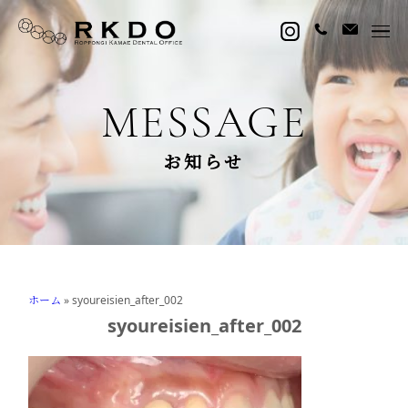
MESSAGE
お知らせ
ホーム
»
syoureisien_after_002
syoureisien_after_002