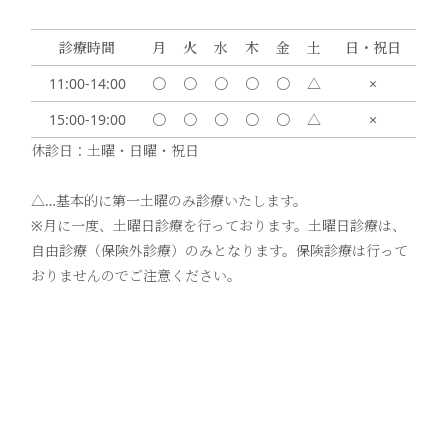
診療時間
月
火
水
木
金
土
日・祝日
11:00-14:00
〇
〇
〇
〇
〇
△
×
15:00-19:00
〇
〇
〇
〇
〇
△
×
休診日：土曜・日曜・祝日
△…基本的に第一土曜のみ診療いたします。
※月に一度、土曜日診療を行っております。土曜日診療は、
自由診療（保険外診療）のみとなります。保険診療は行って
おりませんのでご注意ください。