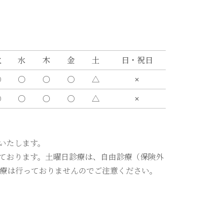
火
水
木
金
土
日・祝日
〇
〇
〇
〇
△
×
〇
〇
〇
〇
△
×
いたします。
ております。土曜日診療は、自由診療（保険外
療は行っておりませんのでご注意ください。