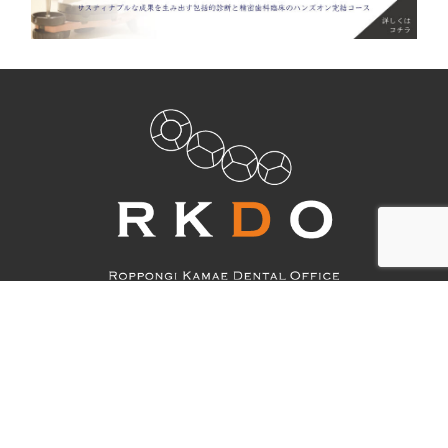
03-5772-4618
CONTACT US
PROMISE
MENU
PRICE
CASE
GREETING
ACCESS