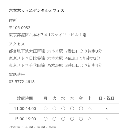
六本木カマエデンタルオフィス
住所
〒106-0032
東京都港区六本木7-4-1スマイリービル１階
アクセス
都営地下鉄大江戸線 六本木駅 7番出口より徒歩
3
分
東京メトロ日比谷線 六本木駅 4a出口より徒歩
3
分
東京メトロ千代田線 乃木坂駅 3番出口より徒歩
4
分
電話番号
03-5772-4618
診療時間
月
火
水
木
金
土
日・祝日
11:00-14:00
〇
〇
〇
〇
〇
△
×
15:00-19:00
〇
〇
〇
〇
〇
△
×
休診日：土曜・日曜・祝日