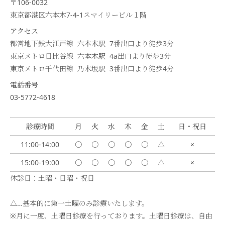
〒106-0032
東京都港区六本木7-4-1スマイリービル１階
アクセス
都営地下鉄大江戸線 六本木駅 7番出口より徒歩
3
分
東京メトロ日比谷線 六本木駅 4a出口より徒歩
3
分
東京メトロ千代田線 乃木坂駅 3番出口より徒歩
4
分
電話番号
03-5772-4618
診療時間
月
火
水
木
金
土
日・祝日
11:00-14:00
〇
〇
〇
〇
〇
△
×
15:00-19:00
〇
〇
〇
〇
〇
△
×
休診日：土曜・日曜・祝日
△…基本的に第一土曜のみ診療いたします。
※月に一度、土曜日診療を行っております。土曜日診療は、自由