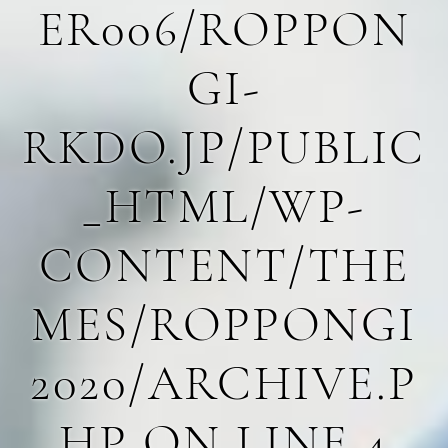
ER006/ROPPON
GI-
RKDO.JP/PUBLIC
_HTML/WP-
CONTENT/THE
MES/ROPPONGI
2020/ARCHIVE.P
HP
ON LINE
4