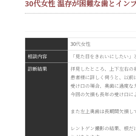
30代女性 温存が困難な歯とイ
30
代女性
相談内容
「見た目をきれいにしたい」
診断結果
拝見したところ、上下左右の
患者様に詳しく伺うと、以前
受け口の場合、奥歯に過度な
今回の欠損も長年の受け口に
また左上奥歯は長期間欠損し
レントゲン撮影の結果、根だ