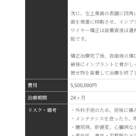
次に、左上奥歯の表面に四角
歯を慎重に移動させ、インプ
ワイヤー矯正は装着直後は違
能です。
矯正治療完了後、抜歯後の傷
最後にインプラントと骨がし
被せ物を装着して治療を終了
費用
5,500,000円
治療期間
24ヶ月
リスク・備考
・外科手術のため、術後に痛
・メンテナンスを怠ったり、
・糖尿病、肝硬変、心臓病な
・高血圧、貧血・不整脈など