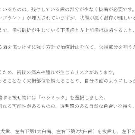
ているものの、残存している歯の部分が少なく抜歯が必要です
ンプラント」が埋入されていますが、状態が悪く温存が難しい
えで、歯根破折が生じている下奥歯と左上前歯は抜歯すること
る歯を傷つけずに残す方針で治療計画を立て、欠損部分を補う
うため、術後の痛みや腫れが生じるリスクがあります。
けることなく欠損部位を補えることや、自分の歯のようにしっ
着する被せ物には「セラミック」を選択しました。
割れる可能性があるものの、透明感のある自然な色合いを持ち
上犬歯、左右下第1大臼歯、左右下第2大臼歯）を抜歯し、左下