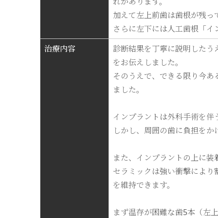
れがあります。
加えて左上前歯は歯根が残っ
さらに左下には人工歯根「イ
治療内容
診断結果を丁寧に説明したう
をお伝えしました。
そのうえで、できる限り今あ
ました。
インプラントは外科手術を伴
しかし、周囲の歯に負担をか
また、インプラントの上に装
セラミックは強い衝撃により
を維持できます。
まず温存が困難な歯5本（左