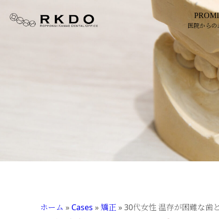
PROMI
医院からの
ホーム
»
Cases
»
矯正
»
30代女性 温存が困難な