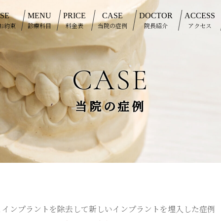
SE
MENU
PRICE
CASE
DOCTOR
ACCESS
お約束
診療科目
料金表
当院の症例
院長紹介
アクセス
CASE
当院の症例
歯とインプラントを除去して新しいインプラントを埋入した症例