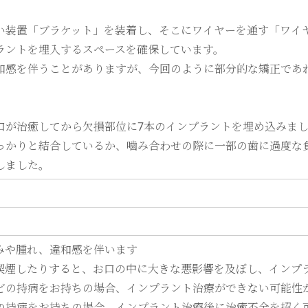
い装置「ブラケット」を装着し、そこにワイヤーを通す「ワイ
ラントを埋入するスペースを確保しています。
和感を伴うことがありますが、今回のように部分的な矯正であ
口が治癒してから欠損部位に7本のインプラントを埋め込みま
っかりと結合しているか、噛み合わせの際に一部の歯に過度な
しました。
みや腫れ、違和感を伴います
喫煙したりすると、お口の中に大きな悪影響を及ぼし、インプ
どの持病をお持ちの場合、インプラント治療ができない可能性
の持病をお持ちの場合、インプラント治療後に治癒不全を招く