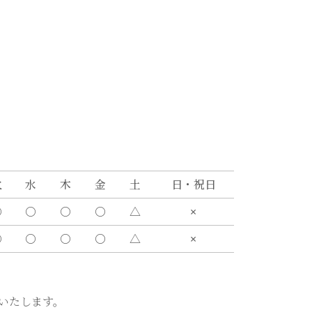
火
水
木
金
土
日・祝日
〇
〇
〇
〇
△
×
〇
〇
〇
〇
△
×
いたします。