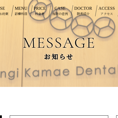
SE
MENU
PRICE
CASE
DOCTOR
ACCESS
お約束
診療科目
料金表
当院の症例
院長紹介
アクセス
MESSAGE
お知らせ