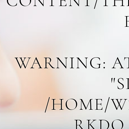
CONTENT/THE
WARNING
: 
"
/HOME/W
RKDO.