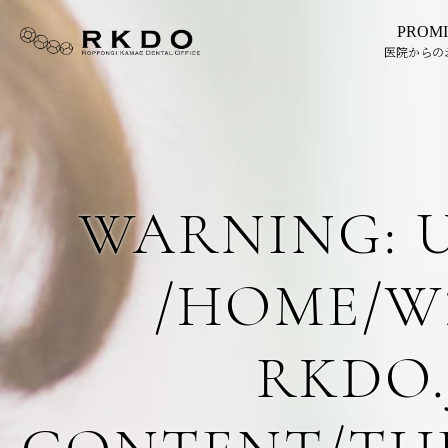
PROMI
医院からの
WARNING
:
/HOME/W
RKDO.