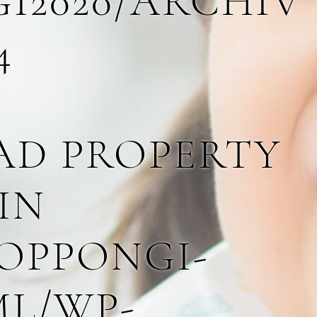
I2020/ARCHIV
4
EAD PROPERTY
IN
OPPONGI-
ML/WP-