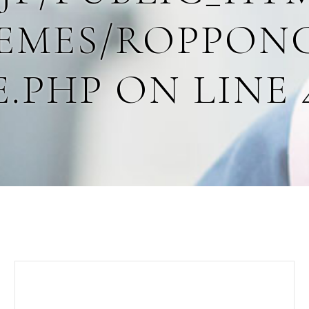
MES/ROPPONG
E.PHP
ON LINE