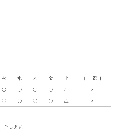
火
水
木
金
土
日・祝日
〇
〇
〇
〇
△
×
〇
〇
〇
〇
△
×
いたします。