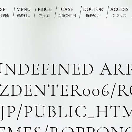
SE
MENU
PRICE
CASE
DOCTOR
ACCESS
お約束
診療科目
料金表
当院の症例
院長紹介
アクセス
 UNDEFINED ARR
ZDENTER006/R
JP/PUBLIC_HT