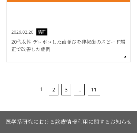
2026.02.20
矯正
20代女性 デコボコした歯並びを非抜歯のスピード矯
正で改善した症例
1
2
3
…
11
医学系研究における診療情報利用に関するお知らせ