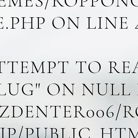
MES/ROPPONG
E.PHP
ON LINE
ATTEMPT TO R
SLUG" ON NULL 
ZDENTER006/R
JP/PUBLIC_HT