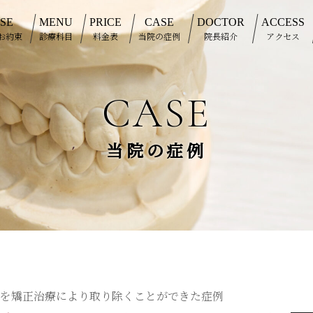
SE
MENU
PRICE
CASE
DOCTOR
ACCESS
お約束
診療科目
料金表
当院の症例
院長紹介
アクセス
CASE
当院の症例
みを矯正治療により取り除くことができた症例