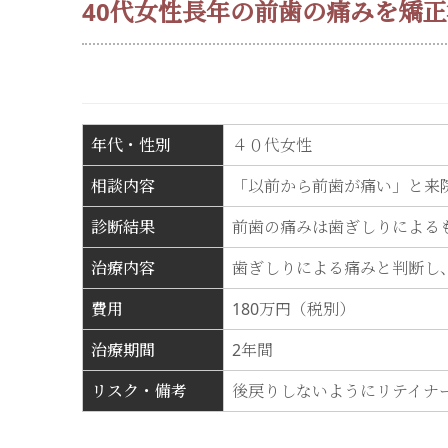
40代女性長年の前歯の痛みを矯
年代・性別
４０代女性
相談内容
「以前から前歯が痛い」と来
診断結果
前歯の痛みは歯ぎしりによる
治療内容
歯ぎしりによる痛みと判断し
費用
180万円（税別）
治療期間
2年間
リスク・備考
後戻りしないようにリテイナ