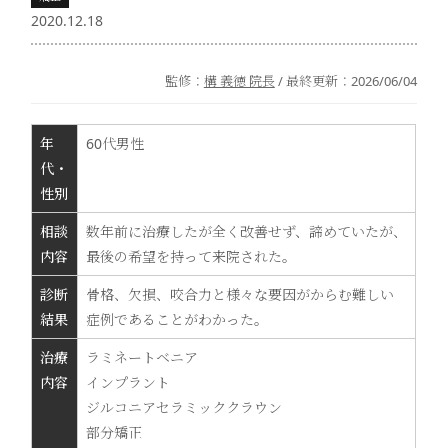
2020.12.18
監修：
構 義徳 院長
/ 最終更新：
2026/06/04
年
60代男性
代・
性別
相談
数年前に治療したが全く改善せず、諦めていたが、
内容
最後の希望を持って来院された。
診断
骨格、欠損、咬合力と様々な要因がからむ難しい
結果
症例であることがわかった。
治療
ラミネートベニア
内容
インプラント
ジルコニアセラミッククラウン
部分矯正