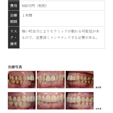
費用
500万円（税別）
治療
１年間
期間
リス
強い咬合力によりセラミックが割れる可能性があ
ク・
るので、注意深くメンテナンスする必要がある。
備考
治療写真